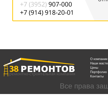
О компании
Наши масте
Цены
Портфолио
Контакты
Все права за